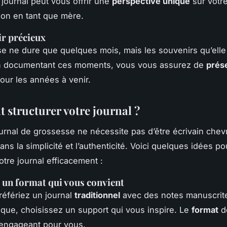
 journal peut vous offrir une
perspective unique
sur votr
ion en tant que mère.
r précieux
e ne dure que quelques mois, mais les souvenirs qu’elle
En documentant ces moments, vous vous assurez de
prés
our les années à venir.
structurer votre journal ?
ournal de grossesse ne nécessite pas d’être écrivain chev
ans la simplicité et l’authenticité. Voici quelques idées po
otre journal efficacement :
 un format qui vous convient
éfériez un journal
traditionnel
avec des notes manuscrit
que, choisissez un support qui vous inspire. Le
format
do
 engageant pour vous.