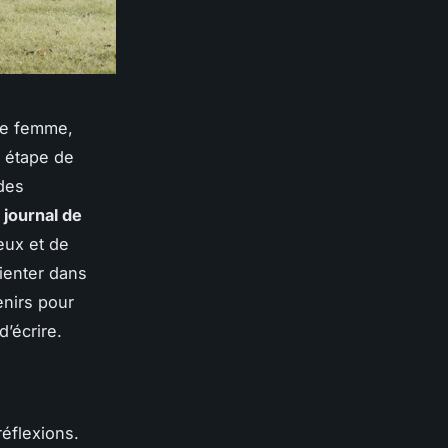
une femme,
 étape de
des
 journal de
eux et de
ienter dans
enirs pour
’écrire.
réflexions.