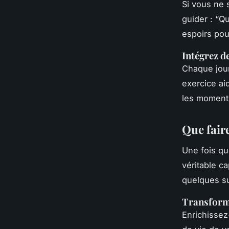
Si vous ne 
guider : “Q
espoirs pour
Intégrez 
Chaque jour
exercice ai
les moment
Que faire
Une fois qu
véritable ca
quelques su
Transforme
Enrichissez