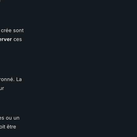
e
 crée sont
erver
ces
ronné. La
ur
es ou un
it être