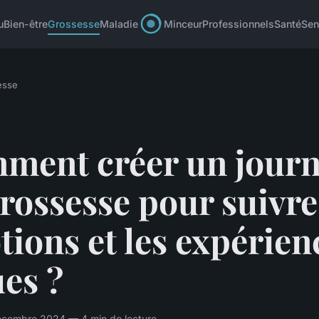
u
Bien-être
Grossesse
Maladie
Minceur
Professionnels
Santé
Sen
esse
ment créer un journ
rossesse pour suivre
ions et les expérien
es ?
écembre 2024 — 4 min de lecture