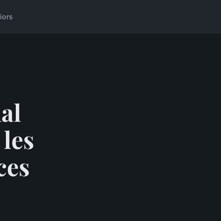
iors
al
 les
ces