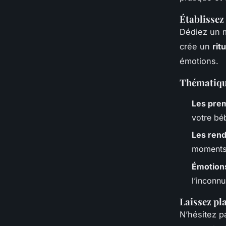
Établissez
Dédiez un m
crée un
rit
émotions.
Thématiqu
Les prem
votre bé
Les ren
moments
Émotions
l’inconnu
Laissez pla
N’hésitez p