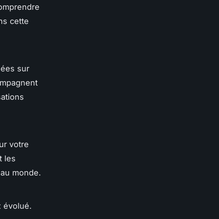
comprendre
ns cette
sées sur
compagnent
sations
r votre
t les
e au monde.
z évolué.