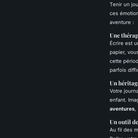
Tenir un jo
ces émotion
aventure :
Une thérap
Écrire est 
papier, vou
cette pério
parfois diff
Un héritag
Votre journ
enfant. Imag
aventures
,
Un outil de
Au fil des 