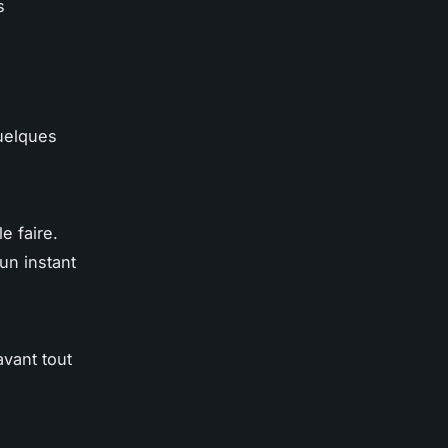
s
quelques
e faire.
un instant
avant tout