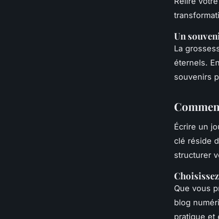
Relire votre
transformat
Un souveni
La grossess
éternels. 
souvenirs p
Comment 
Écrire un j
clé réside d
structurer v
Choisissez
Que vous pr
blog numéri
pratique et