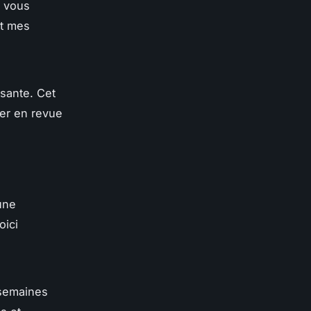
 vous
nt mes
sante. Cet
er en revue
une
oici
 semaines