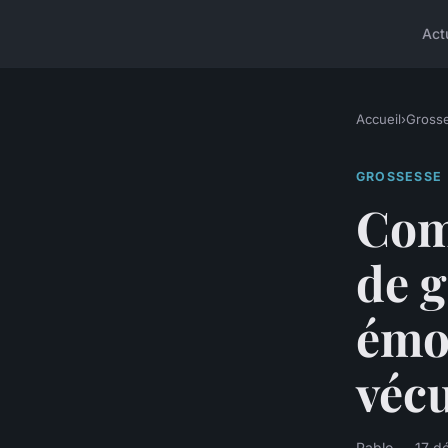
Act
Accueil
›
Gross
GROSSESSE
Com
de g
émot
vécu
Pablo — 17 d