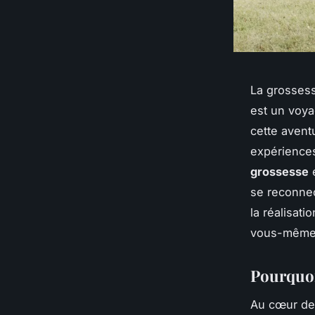
La grossess
est un voy
cette avent
expériences
grossesse
e
se reconnec
la réalisat
vous-même, 
Pourquoi
Au cœur de 